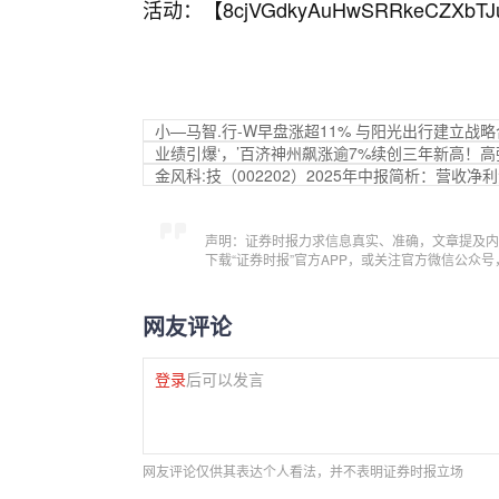
活动：【
8cjVGdkyAuHwSRRkeCZXbTJ
小—马智.行-W早盘涨超11% 与阳光出行建立战
业绩引爆‘，’百济神州飙涨逾7%续创三年新高！高弹
金风科:技（002202）2025年中报简析：营
声明：证券时报力求信息真实、准确，文章提及内
下载“证券时报”官方APP，或关注官方微信公众
网友评论
登录
后可以发言
网友评论仅供其表达个人看法，并不表明证券时报立场