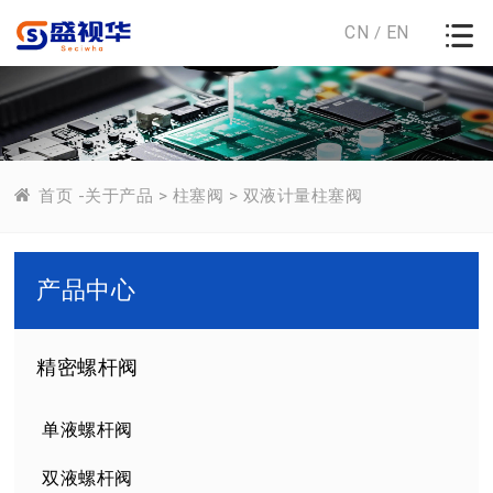
CN
EN
/
首页
-
关于产品
>
柱塞阀
>
双液计量柱塞阀
产品中心
精密螺杆阀
单液螺杆阀
双液螺杆阀